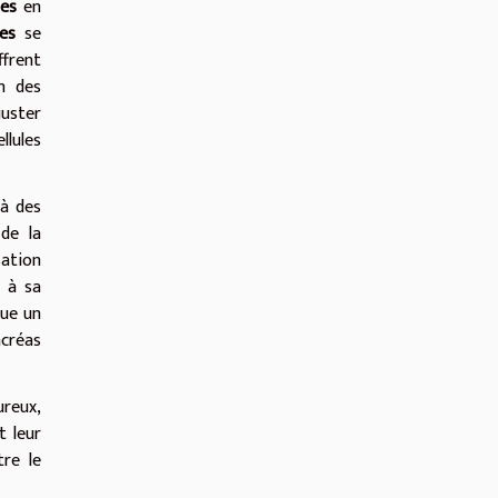
tes
en
hes
se
ffrent
on des
juster
llules
 à des
de la
sation
e à sa
tue un
ncréas
ureux,
t leur
re le