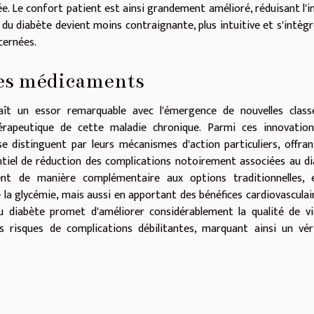
sée. Le confort patient est ainsi grandement amélioré, réduisant l'
 du diabète devient moins contraignante, plus intuitive et s'intègr
cernées.
des médicaments
ît un essor remarquable avec l'émergence de nouvelles class
érapeutique de cette maladie chronique. Parmi ces innovations
e distinguent par leurs mécanismes d'action particuliers, offra
ntiel de réduction des complications notoirement associées au d
nt de manière complémentaire aux options traditionnelles, 
la glycémie, mais aussi en apportant des bénéfices cardiovasculai
u diabète promet d'améliorer considérablement la qualité de v
s risques de complications débilitantes, marquant ainsi un vér