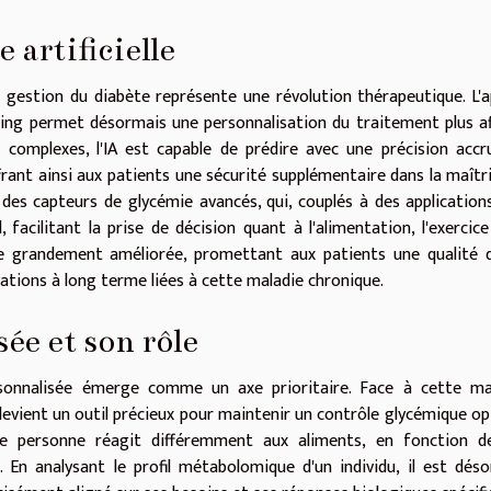
 artificielle
s la gestion du diabète représente une révolution thérapeutique. L'
ning permet désormais une personnalisation du traitement plus af
complexes, l'IA est capable de prédire avec une précision accr
rant ainsi aux patients une sécurité supplémentaire dans la maîtr
 des capteurs de glycémie avancés, qui, couplés à des applications
facilitant la prise de décision quant à l'alimentation, l'exercice
ve grandement améliorée, promettant aux patients une qualité 
cations à long terme liées à cette maladie chronique.
ée et son rôle
rsonnalisée émerge comme un axe prioritaire. Face à cette mal
 devient un outil précieux pour maintenir un contrôle glycémique op
e personne réagit différemment aux aliments, en fonction d
En analysant le profil métabolomique d'un individu, il est dés