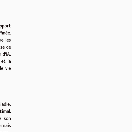
apport
finée.
ue les
ise de
 d'IA,
 et la
de vie
adie,
timal.
e son
ormais