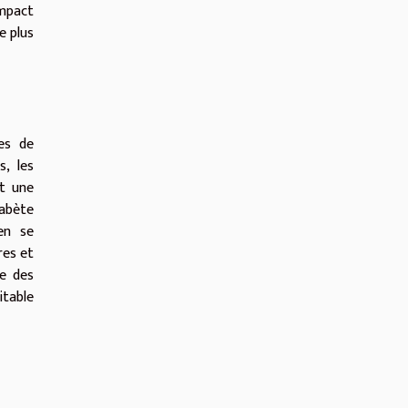
impact
e plus
es de
, les
nt une
iabète
en se
res et
ie des
itable