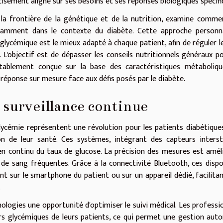
cisément aligné sur ses besoins et ses réponses biologiques spécifi
la frontière de la génétique et de la nutrition, examine comme
tamment dans le contexte du diabète. Cette approche personna
glycémique est le mieux adapté à chaque patient, afin de réguler l
 L'objectif est de dépasser les conseils nutritionnels généraux p
ritablement conçue sur la base des caractéristiques métaboliq
 réponse sur mesure face aux défis posés par le diabète.
 surveillance continue
glycémie représentent une révolution pour les patients diabétiques
 de leur santé. Ces systèmes, intégrant des capteurs intersti
 continu du taux de glucose. La précision des mesures est amél
 de sang fréquentes. Grâce à la connectivité Bluetooth, ces dispo
t sur le smartphone du patient ou sur un appareil dédié, facilita
.
ologies une opportunité d'optimiser le suivi médical. Les professi
rs glycémiques de leurs patients, ce qui permet une gestion au