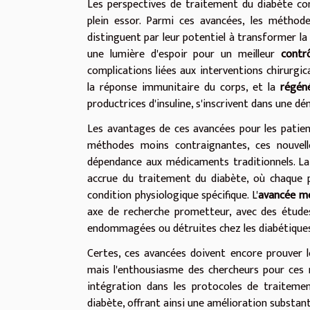
Les perspectives de traitement du diabète co
plein essor. Parmi ces avancées, les méthod
distinguent par leur potentiel à transformer la
une lumière d'espoir pour un meilleur
contr
complications liées aux interventions chirurgica
la réponse immunitaire du corps, et la
régén
productrices d'insuline, s'inscrivent dans une 
Les avantages de ces avancées pour les patient
méthodes moins contraignantes, ces nouvelle
dépendance aux médicaments traditionnels. La 
accrue du traitement du diabète, où chaque p
condition physiologique spécifique. L'
avancée mé
axe de recherche prometteur, avec des études
endommagées ou détruites chez les diabétiques
Certes, ces avancées doivent encore prouver leu
mais l'enthousiasme des chercheurs pour ces no
intégration dans les protocoles de traiteme
diabète, offrant ainsi une amélioration substanti