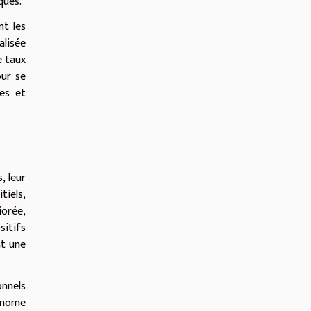
ques.
nt les
lisée
e taux
our se
ues et
, leur
tiels,
iorée,
sitifs
nt une
onnels
tonome